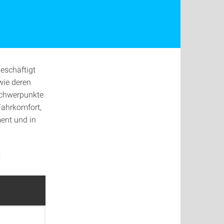
eschäftigt
wie deren
schwerpunkte
ahrkomfort,
ent und in
: