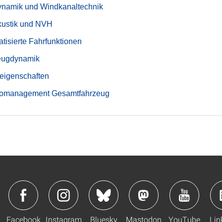
namik und Windkanaltechnik
kustik und NVH
tisierte Fahrfunktionen
eugdynamik
eigenschaften
omanagement Gesamtfahrzeug
Facebook
Instagram
Bluesky
Mastodon
YouTube
Lin