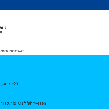
tgart
orschungsschwerpunkte KFZ
gart (IFS)
hrstuhls Kraftfahrwesen