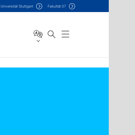
Uni
versität Stuttgart
F
akultät
07