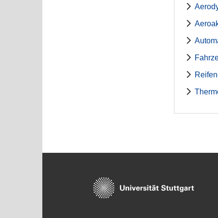
Aerody
Aeroa
Automa
Fahrz
Reifen
Therm