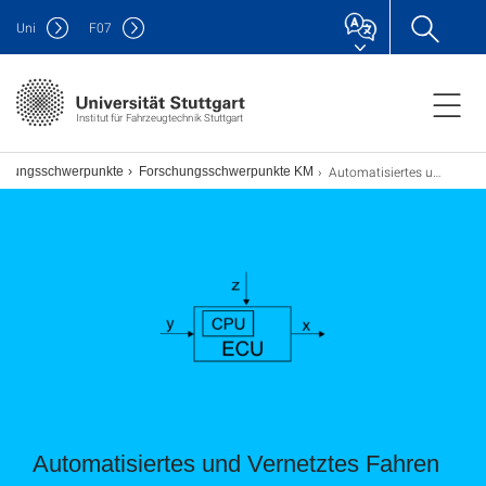
Uni
F
07
Institut für Fahrzeugtechnik Stuttgart
Automatisiertes und vernetztes Fahren
chungsschwerpunkte
Forschungsschwerpunkte KM
Automatisiertes und Vernetztes Fahren